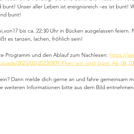
 bunt! Unser aller Leben ist ereignisreich –es ist bunt! W
sind bunt! 
i,von17 bis ca. 22:30 Uhr in Bücken ausgelassen feiern.
t es tanzen, lachen, fröhlich sein!
nze Programm und den Ablauf zum Nachlesen: 
https://la
ploads/2023/02/20230309_Flyer_wir_sind_bunt_A6_08_03
ein? Dann melde dich gerne an und fahre gemeinsam mi
le weiteren Informationen bitte aus dem Bild entnehmen