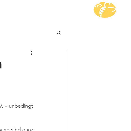
i dabei
Kontakt
n
. – unbedingt 
band sind ganz 