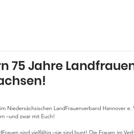
Home
Über uns
Neuigkeiten
Veranstaltungen
Se
rn 75 Jahre Landfraue
achsen!
im Niedersächsischen LandFrauenverband Hannover e. V
ern –und zwar mit Euch!
rauen sind vielfältig –sie sind bunt! Die Frauen im Ver