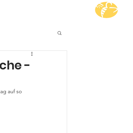
i dabei
Kontakt
che -
ag auf so 