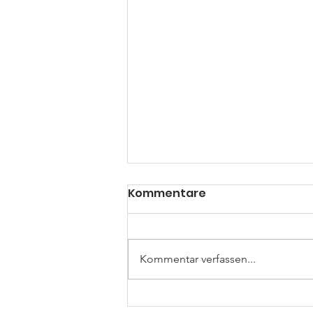
Kommentare
Kommentar verfassen...
Auf nach Essen