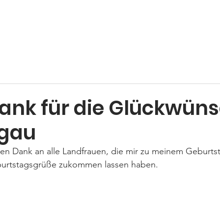
Home
Über uns
Neuigkeiten
Veranstaltungen
Se
Dank für die Glückwüns
agau
hen Dank an alle Landfrauen, die mir zu meinem Geburtst
eburtstagsgrüße zukommen lassen haben. 