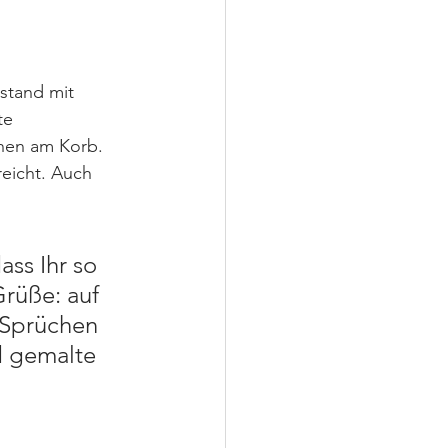
stand mit 
te 
chen am Korb. 
eicht. Auch 
ass Ihr so 
üße: auf 
Sprüchen 
d gemalte 