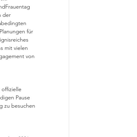
andFrauentag 
 der 
nabedingten 
Planungen für 
gnisreiches 
 mit vielen 
ngagement von 
ffizielle 
ndigen Pause 
ng zu besuchen 