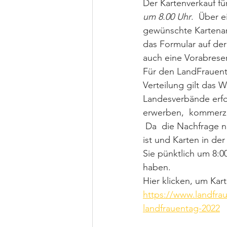
Der Kartenverkauf f
um 8.00 Uhr
.  Über 
gewünschte Kartenanz
das Formular auf der
auch eine Vorabreser
Für den LandFrauenta
Verteilung gilt das 
Landesverbände erfo
erwerben,  kommerzie
 Da  die Nachfrage nach Tickets für den Deutschen LandFrauentag in der Regel  sehr hoch 
ist und Karten in der
Sie pünktlich um 8:0
haben.
Hier klicken, um Kart
https://www.landfrau
landfrauentag-2022