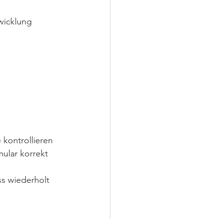
wicklung 
 kontrollieren 
ular korrekt 
ss wiederholt 