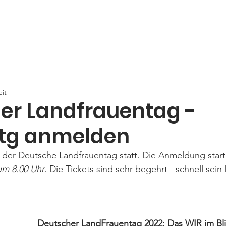
Home
Über uns
Neuigkeiten
Veranstaltungen
Se
eit
er Landfrauentag -
itg anmelden
 der Deutsche Landfrauentag statt. Die Anmeldung start
um 8.00 Uhr
. Die Tickets sind sehr begehrt - schnell sein 
Deutscher LandFrauentag 2022: Das WIR im Bli