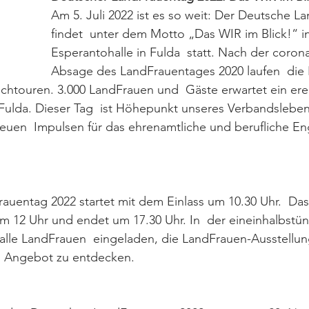
Am 5. Juli 2022 ist es so weit: Der Deutsche L
findet  unter dem Motto „Das WIR im Blick!“ in
Esperantohalle in Fulda  statt. Nach der coro
Absage des LandFrauentages 2020 laufen  die 
chtouren. 3.000 LandFrauen und  Gäste erwartet ein erei
ulda. Dieser Tag  ist Höhepunkt unseres Verbandslebens
en  Impulsen für das ehrenamtliche und berufliche E
uentag 2022 startet mit dem Einlass um 10.30 Uhr.  Das o
 12 Uhr und endet um 17.30 Uhr. In  der eineinhalbstü
alle LandFrauen  eingeladen, die LandFrauen-Ausstellu
e  Angebot zu entdecken.