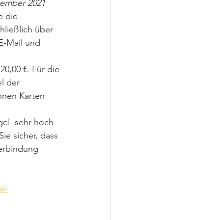
ember 2021 
 die  
ließlich über 
E-Mail und 
0,00 €. Für die 
l der 
nnen Karten 
Sie sicher, dass 
verbindung 
r-