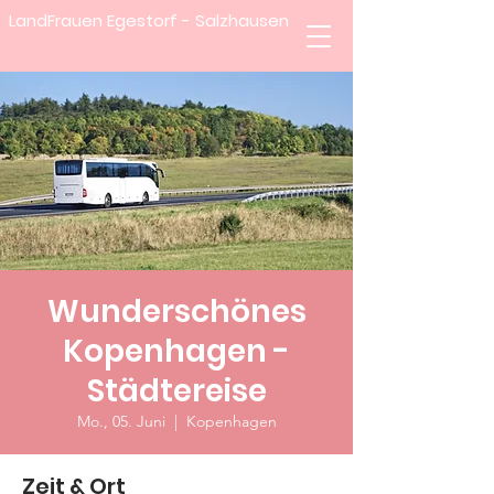
LandFrauen Egestorf - Salzhausen
Wunderschönes
Kopenhagen -
Städtereise
Mo., 05. Juni
  |  
Kopenhagen
Zeit & Ort