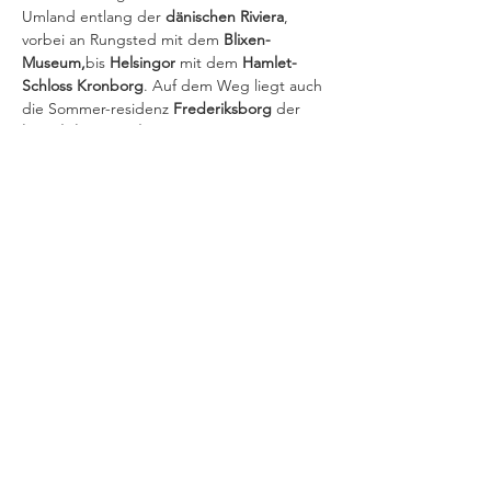
Umland entlang der 
dänischen Riviera
, 
vorbei an Rungsted mit dem 
Blixen-
Museum,
bis 
Helsingor
 mit dem 
Hamlet-
Schloss Kronborg
. Auf dem Weg liegt auch 
die Sommer-residenz 
Frederiksborg
 der 
königlichen Familie
. Nach einer Führung 
geht es zurück nach Kopenhagen, wo uns 
der Rest des Tages zur 
freien Verfügung
steht.
Auf dem Heimweg machen wir einen 
Zwischenstopp auf Schloss Gavno
, wo wir 
uns bei einem Spaziergang an den 
berühmten und schönsten Gartenanlagen
Dänemarks erfreuen.
Na, habt Ihr…
Weiterlesen >