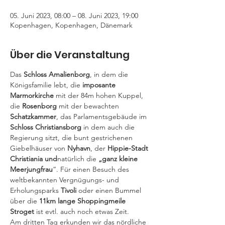
05. Juni 2023, 08:00 – 08. Juni 2023, 19:00
Kopenhagen, Kopenhagen, Dänemark
Über die Veranstaltung
Das 
Schloss Amalienborg
, in dem die 
Königsfamilie lebt, die 
imposante 
Marmorkirche
 mit der 84m hohen Kuppel, 
die 
Rosenborg
 mit der bewachten 
Schatzkammer
, das Parlamentsgebäude im 
Schloss Christiansborg
 in dem auch die 
Regierung sitzt, die bunt gestrichenen 
Giebelhäuser von 
Nyhavn
, der 
Hippie-Stadt 
Christiania und
natürlich die 
„ganz kleine 
Meerjungfrau
“. Für einen Besuch des 
weltbekannten Vergnügungs- und 
Erholungsparks 
Tivoli
 oder einen Bummel 
über die 
11km lange Shoppingmeile 
Stroget
 ist evtl. auch noch etwas Zeit.
Am dritten Tag erkunden wir das nördliche 