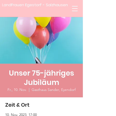
LandFrauen Egestorf - Salzhausen
Unser 75-jähriges
Jubiläum
Fr., 10. Nov.
  |  
Gasthaus Sander, Eyendorf
Zeit & Ort
10. Nov. 2023, 17:00