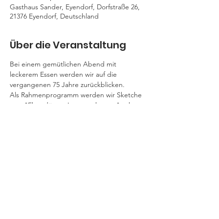
Gasthaus Sander, Eyendorf, Dorfstraße 26,
21376 Eyendorf, Deutschland
Über die Veranstaltung
Bei einem gemütlichen Abend mit 
leckerem Essen werden wir auf die 
vergangenen 75 Jahre zurückblicken. 
Als Rahmenprogramm werden wir Sketche 
vom "Ebendörper Immenschworm" sehen 
und Musikbeiträgen der lustigen 
„Zuckerschnuten“ zu hören bekommen. 
Wir freuen uns rieseig mit euch gemeinsam 
zu feiern!
© 2021 by LandFrauen Egestorf - Salzhausen
|
Impressum
|
Datenschutzerklärung