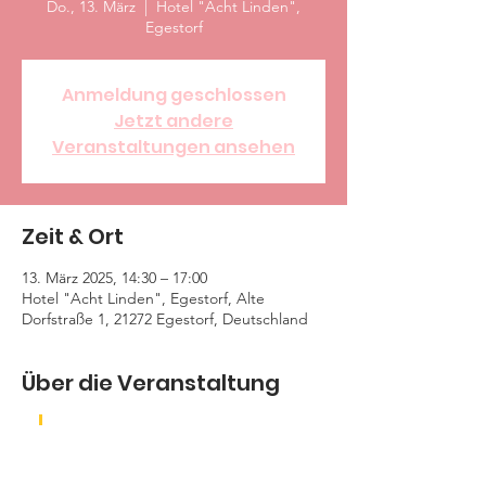
Do., 13. März
  |  
Hotel "Acht Linden",
Egestorf
Anmeldung geschlossen
Jetzt andere
Veranstaltungen ansehen
Zeit & Ort
13. März 2025, 14:30 – 17:00
Hotel "Acht Linden", Egestorf, Alte
Dorfstraße 1, 21272 Egestorf, Deutschland
Über die Veranstaltung
Wir treffen uns um 14.30Uhr 
und beginnen mit einem 