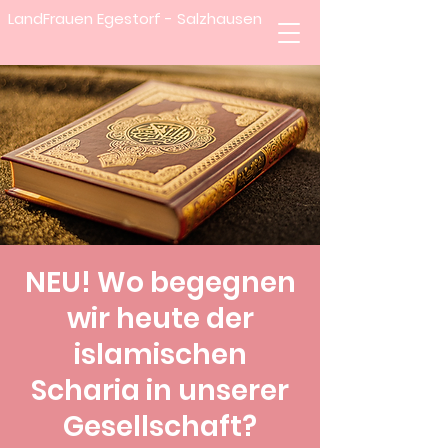
LandFrauen Egestorf - Salzhausen
NEU! Wo begegnen
wir heute der
islamischen
Scharia in unserer
Gesellschaft?