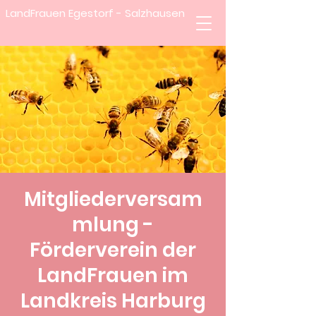
LandFrauen Egestorf - Salzhausen
Mitgliederversam
mlung -
Förderverein der
LandFrauen im
Landkreis Harburg