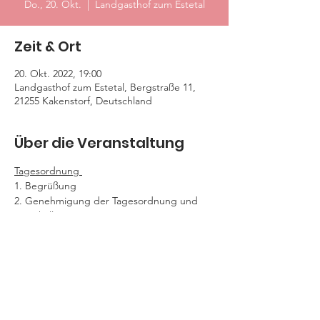
Do., 20. Okt.
  |  
Landgasthof zum Estetal
Zeit & Ort
20. Okt. 2022, 19:00
Landgasthof zum Estetal, Bergstraße 11,
21255 Kakenstorf, Deutschland
Über die Veranstaltung
Tagesordnung 
1. Begrüßung  
2. Genehmigung der Tagesordnung und 
Protokoll v. 22.05.2019 
3. Kassenbericht 
4. Bericht der Kassenprüfer und Entlastung 
des Vorstandes 
5. Wahl eines Kassenprüfers 
Weiterlesen >